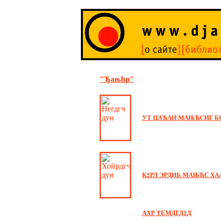
"Ђањћр"
УТ ЦАЋАН МАЊЋСИГ БО
К‡РЛ ЭРДНЬ МАЊЋС ХА
АХР ТЕМДГД‡Д