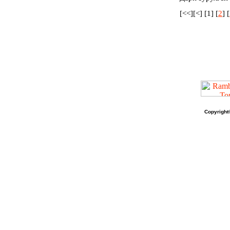
[<<][<] [1] [
2
] [
Copyright