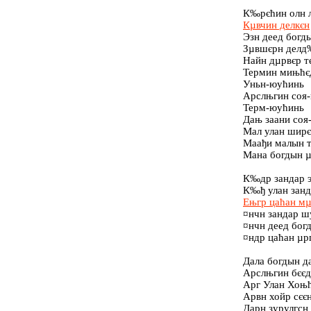
К‰рєћин олн л
Кµвчин делкєн
Эзн деед богды
Зµвшєрн делд
Найн дµрвєр т
Термин мињћєд
Уньн-юућинь
Арслњгин соя-
Терм-юућинь
Дањ заани соя
Мал улан ширє
Маађи малын т
Мана богдын µ
К‰др зандар э
К‰ђ улан занд
Ењгр цаћан м
¤нчн зандар ш
¤нчн деед бог
¤ндр цаћан µрг
Дала богдын д
Арслњгин бєєд
Арг Улан Хоњћ
Арвн хойр сєє
Дарн зурулгсн 