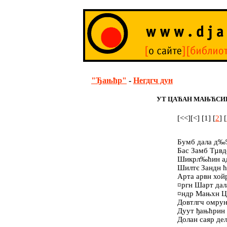
"Ђањћр"
-
Негдгч дун
УТ ЦАЋАН МАЊЋСИГ
[<<][<] [1] [
2
] [
Бумб дала д‰
Бас Замб Тµв
Шикрл‰ћин ад
Шилтє Зандн ћ
Арта арвн хой
¤ргн Шарт дал
¤ндр Мањхн Ц
Довтлгч омрун
Дуут ђањћрин 
Долан саяр де